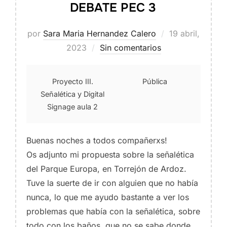
DEBATE PEC 3
Publicado
por
Sara Maria Hernandez Calero
19 abril,
el
2023
Sin comentarios
Proyecto III.
Pública
Señalética y Digital
Signage aula 2
Buenas noches a todos compañerxs!
Os adjunto mi propuesta sobre la señalética
del Parque Europa, en Torrejón de Ardoz.
Tuve la suerte de ir con alguien que no había
nunca, lo que me ayudo bastante a ver los
problemas que había con la señalética, sobre
todo con los baños, que no se sabe donde