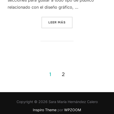
secciones para gustar a todo tipo de público
relacionado con el diseño gráfico, …
«PEC 3. ¡PONLE CARA A TU
LEER MÁS
Paginación
1
2
de
entradas
Copyright © 2026 Sara María Hernández Calero
Inspiro Theme
por
WPZOOM