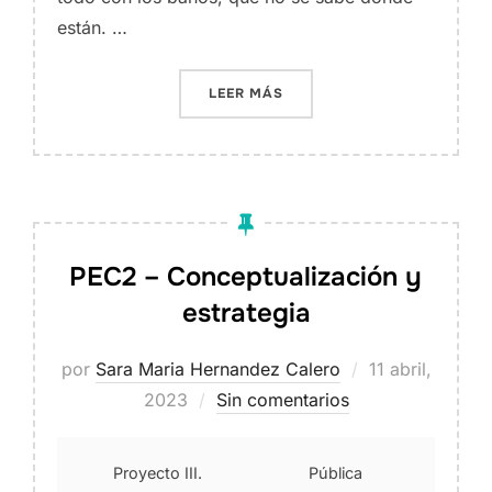
están. …
«DEBATE PEC 3»
LEER MÁS
PEC2 – Conceptualización y
estrategia
Publicado
por
Sara Maria Hernandez Calero
11 abril,
el
2023
Sin comentarios
Proyecto III.
Pública