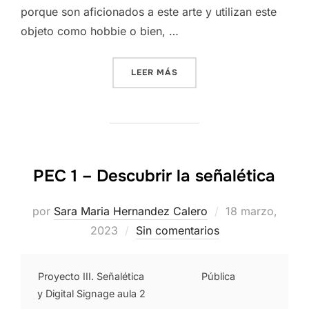
porque son aficionados a este arte y utilizan este
objeto como hobbie o bien,
…
«PEC 1. ANTROPOLOGÍA DE
LEER MÁS
PEC 1 – Descubrir la señalética
Publicado
por
Sara Maria Hernandez Calero
18 marzo,
el
2023
Sin comentarios
Proyecto III. Señalética
Pública
y Digital Signage aula 2