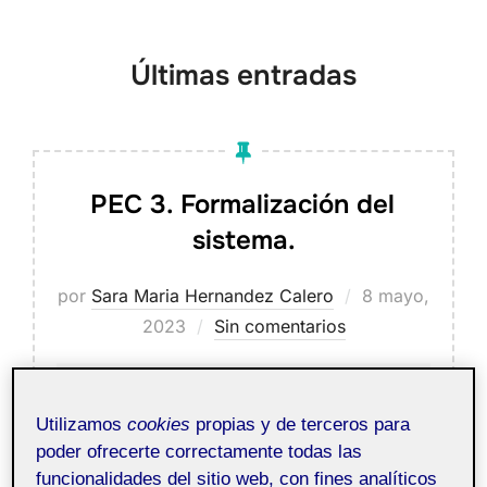
para
ver
Últimas entradas
el
contenido
PEC 3. Formalización del
sistema.
Publicado
por
Sara Maria Hernandez Calero
8 mayo,
el
2023
Sin comentarios
Proyecto III.
Pública
Utilizamos
cookies
propias y de terceros para
Señalética y Digital
poder ofrecerte correctamente todas las
Signage aula 2
funcionalidades del sitio web, con fines analíticos