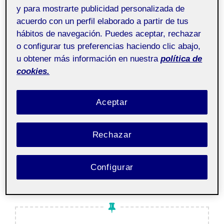
y para mostrarte publicidad personalizada de
Buenas a todos, os adjunto la formalización
acuerdo con un perfil elaborado a partir de tus
del sistema sobre el Parque Europa. Espero
hábitos de navegación. Puedes aceptar, rechazar
que os guste.
o configurar tus preferencias haciendo clic abajo,
u obtener más información en nuestra
política de
cookies.
PEC3 – Formalización del sistema
Aceptar
…
Rechazar
«PEC 3. FORMALIZACIÓN DE
LEER MÁS
Configurar